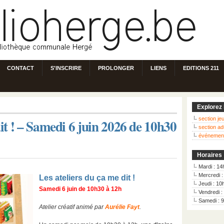
CONTACT
S'INSCRIRE
PROLONGER
LIENS
EDITIONS 211
Explorez 
section j
dit ! – Samedi 6 juin 2026 de 10h30
section ad
événemen
Horaires
Mardi : 14
Mercredi 
Les ateliers du ça me dit !
Jeudi : 10
Samedi 6 juin de 10h30 à 12h
Vendredi :
Samedi : 
Atelier créatif animé par
Aurélie Fayt
.