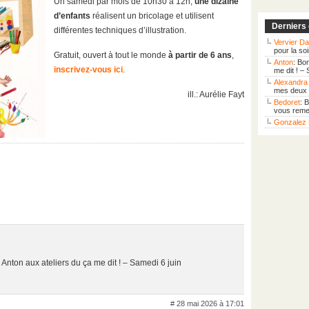
Un samedi par mois de 10h30 à 12h,
une dizaine
d’enfants
réalisent un bricolage et utilisent
Derniers
différentes techniques d’illustration.
Vervier Da
pour la so
Gratuit, ouvert à tout le monde
à partir de 6 ans
,
Anton
: Bo
inscrivez-vous ici
.
me dit ! –
Alexandra 
mes deux f
ill.: Aurélie Fayt
Bedoret
: 
vous remer
Gonzalez 
e Anton aux ateliers du ça me dit ! – Samedi 6 juin
# 28 mai 2026 à 17:01