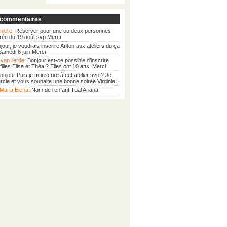
 commentaires
nielle
: Réserver pour une ou deux personnes
irée du 19 août svp Merci
njour, je voudrais inscrire Anton aux ateliers du ça
 Samedi 6 juin Merci
van lierde
: Bonjour est-ce possible d’inscrire
illes Elisa et Théa ? Elles ont 10 ans. Merci !
Bonjour Puis je m inscrire à cet atelier svp ? Je
cie et vous souhaite une bonne soirée Virginie...
Maria Elena
: Nom de l’enfant Tual Ariana