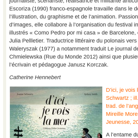
journaliste, scénariste, réalisatrice et militante anti
Escoriza (1990) franco-espagnole travaille dans le 
l’illustration, du graphisme et de l’animation. Passion
d’images, elle collabore à l’organisation du festival i
illustrés « Como Pedro por mi casa » de Barcelone,
Julia Pellletier. Traductrice littéraire du polonais vers
Waleryszak (1977) a notamment traduit Le journal 
Chmielewska (Rue du Monde 2012) ainsi que plusie
l’écrivain et pédagogue Janusz Korczak.
Catherine Hennebert
D’ici, je voi
Schwartz ; il
trad. de l’an
Mireille More
Jeunesse, 2
A l’entame du