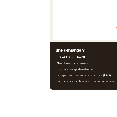
t
une demande ?
ESPACES DE TRAVAIL
Nos dernières acquisitions
Faire une suggestion d'achat
Les questions fréquemment posées (FAQ)
Livres Services : bénéficiez du prêt à domicile