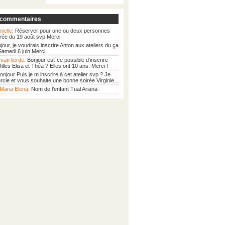
 commentaires
nielle
: Réserver pour une ou deux personnes
irée du 19 août svp Merci
njour, je voudrais inscrire Anton aux ateliers du ça
 Samedi 6 juin Merci
van lierde
: Bonjour est-ce possible d’inscrire
illes Elisa et Théa ? Elles ont 10 ans. Merci !
Bonjour Puis je m inscrire à cet atelier svp ? Je
cie et vous souhaite une bonne soirée Virginie...
Maria Elena
: Nom de l’enfant Tual Ariana