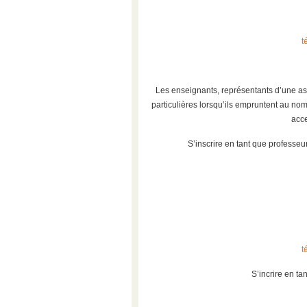
t
Les enseignants, représentants d’une ass
particulières lorsqu’ils empruntent au nom d
acce
S’inscrire en tant que professeur
t
S’incrire en ta