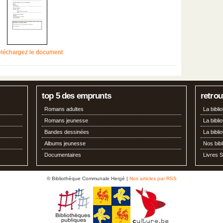
éléchargez le document
top 5 des emprunts
retrou
Romans adultes
La bibl
Romans jeunesse
La bibli
Bandes dessinées
La bibl
Albums jeunesse
Nos bib
Documentaires
Livres S
© Bibliothèque Communale Hergé |
Nos articles par RSS