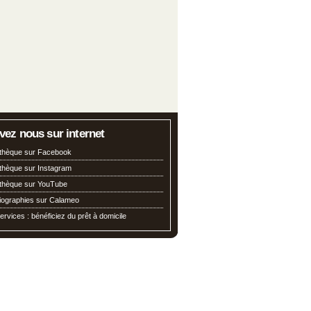
vez nous sur internet
iothèque sur Facebook
othèque sur Instagram
iothèque sur YouTube
liographies sur Calameo
ervices : bénéficiez du prêt à domicile