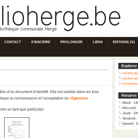
CONTACT
S'INSCRIRE
PROLONGER
LIENS
EDITIONS 211
Explorez 
section j
section ad
événemen
ation d’un document d’identité. Elle est valable dans les trois
Horaires
plique la connaissance et l’acceptation du
règlement
.
Mardi : 14
Mercredi 
rire en tant que particulier :
Jeudi : 10
Vendredi :
Samedi : 