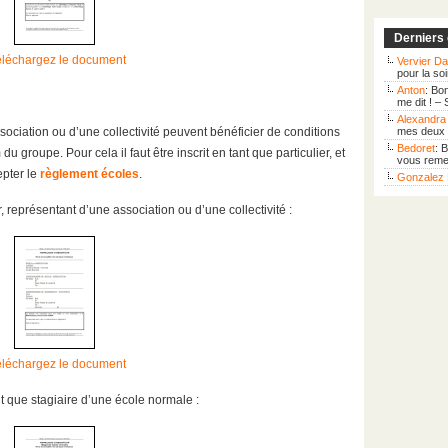
Derniers
éléchargez le document
Vervier Da
pour la so
Anton
: Bo
me dit ! –
Alexandra 
ociation ou d’une collectivité peuvent bénéficier de conditions
mes deux f
Bedoret
: 
u groupe. Pour cela il faut être inscrit en tant que particulier, et
vous remer
pter le
règlement écoles
.
Gonzalez 
, représentant d’une association ou d’une collectivité :
éléchargez le document
nt que stagiaire d’une école normale :