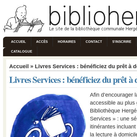
ACCUEIL
ACCÈS
HORAIRES
CONTACT
S'INSCRIRE
CATALOGUE
Accueil
» Livres Services : bénéficiez du prêt à 
Livres Services : bénéficiez du prêt à
Afin d’encourager la
accessible au plus
Bibliothèque Hergé
Services » : une sé
itinérantes incluant 
la lecture à domici