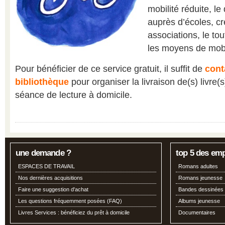
mobilité réduite, l
auprès d’écoles, cr
associations, le tou
les moyens de mobi
Pour bénéficier de ce service gratuit, il suffit de
cont
bibliothèque
pour organiser la livraison de(s) livre(
séance de lecture à domicile.
une demande ?
top 5 des em
ESPACES DE TRAVAIL
Romans adultes
Nos dernières acquisitions
Romans jeunesse
Faire une suggestion d'achat
Bandes dessinées
Les questions fréquemment posées (FAQ)
Albums jeunesse
Livres Services : bénéficiez du prêt à domicile
Documentaires