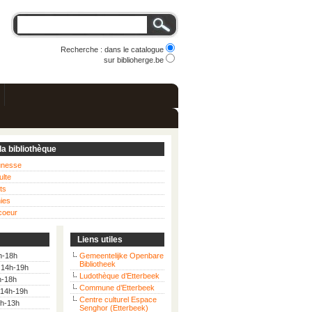
Recherche : dans le catalogue
sur biblioherge.be
la bibliothèque
eunesse
ulte
ts
hies
coeur
Liens utiles
h-18h
Gemeentelijke Openbare
Bibliotheek
: 14h-19h
Ludothèque d’Etterbeek
h-18h
Commune d’Etterbeek
 14h-19h
Centre culturel Espace
9h-13h
Senghor (Etterbeek)