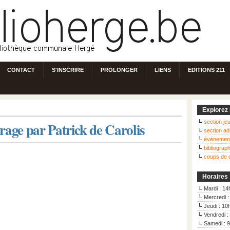
CONTACT
S'INSCRIRE
PROLONGER
LIENS
EDITIONS 211
Explorez 
section j
rage par Patrick de Carolis
section ad
événemen
bibliograp
coups de 
Horaires
Mardi : 14
Mercredi 
Jeudi : 10
Vendredi :
Samedi : 