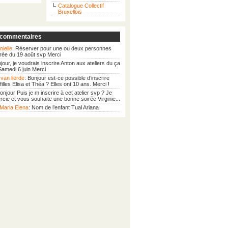
Catalogue Collectif
Bruxellois
 commentaires
nielle
: Réserver pour une ou deux personnes
irée du 19 août svp Merci
njour, je voudrais inscrire Anton aux ateliers du ça
 Samedi 6 juin Merci
van lierde
: Bonjour est-ce possible d’inscrire
illes Elisa et Théa ? Elles ont 10 ans. Merci !
Bonjour Puis je m inscrire à cet atelier svp ? Je
cie et vous souhaite une bonne soirée Virginie...
Maria Elena
: Nom de l’enfant Tual Ariana