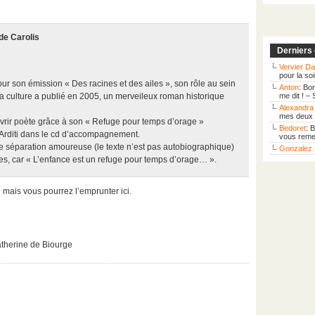
de Carolis
Derniers
Vervier Da
pour la so
our son émission « Des racines et des ailes », son rôle au sein
Anton
: Bo
 culture a publié en 2005, un merveileux roman historique
me dit ! –
Alexandra 
mes deux f
uvrir poète grâce à son « Refuge pour temps d’orage »
Bedoret
: 
 Arditi dans le cd d’accompagnement.
vous remer
une séparation amoureuse (le texte n’est pas autobiographique)
Gonzalez 
rles, car « L’enfance est un refuge pour temps d’orage… ».
e mais vous pourrez l’emprunter ici.
therine de Biourge