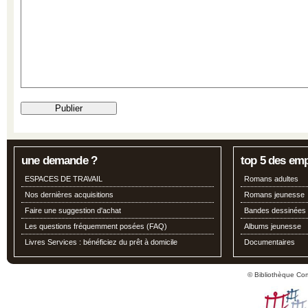
une demande ?
top 5 des em
ESPACES DE TRAVAIL
Romans adultes
Nos dernières acquisitions
Romans jeunesse
Faire une suggestion d'achat
Bandes dessinées
Les questions fréquemment posées (FAQ)
Albums jeunesse
Livres Services : bénéficiez du prêt à domicile
Documentaires
© Bibliothèque Co