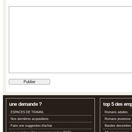
une demande ?
top 5 des em
ESPACES DE TRAVAIL
Romans adultes
Nos dernières acquisitions
Romans jeunesse
Faire une suggestion d'achat
Bandes dessinées