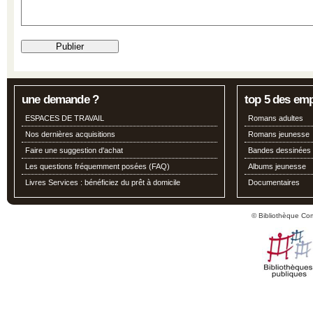
une demande ?
top 5 des em
ESPACES DE TRAVAIL
Romans adultes
Nos dernières acquisitions
Romans jeunesse
Faire une suggestion d'achat
Bandes dessinées
Les questions fréquemment posées (FAQ)
Albums jeunesse
Livres Services : bénéficiez du prêt à domicile
Documentaires
© Bibliothèque Co