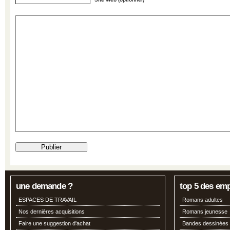
une demande ?
top 5 des em
ESPACES DE TRAVAIL
Romans adultes
Nos dernières acquisitions
Romans jeunesse
Faire une suggestion d'achat
Bandes dessinées