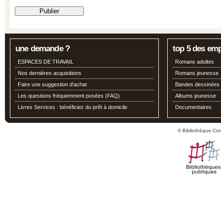
une demande ?
top 5 des em
ESPACES DE TRAVAIL
Romans adultes
Nos dernières acquisitions
Romans jeunesse
Faire une suggestion d'achat
Bandes dessinées
Les questions fréquemment posées (FAQ)
Albums jeunesse
Livres Services : bénéficiez du prêt à domicile
Documentaires
© Bibliothèque Co