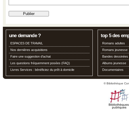
une demande ?
top 5 des em
ESPACES DE TRAVAIL
Romans adultes
Nos dernières acquisitions
Romans jeunesse
Faire une suggestion d'achat
Bandes dessinées
Les questions fréquemment posées (FAQ)
Albums jeunesse
Livres Services : bénéficiez du prêt à domicile
Documentaires
© Bibliothèque Co