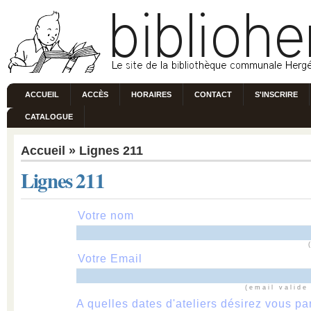
ACCUEIL
ACCÈS
HORAIRES
CONTACT
S'INSCRIRE
CATALOGUE
Accueil
» Lignes 211
Lignes 211
Votre nom
Votre Email
(email valide
A quelles dates d'ateliers désirez vous par