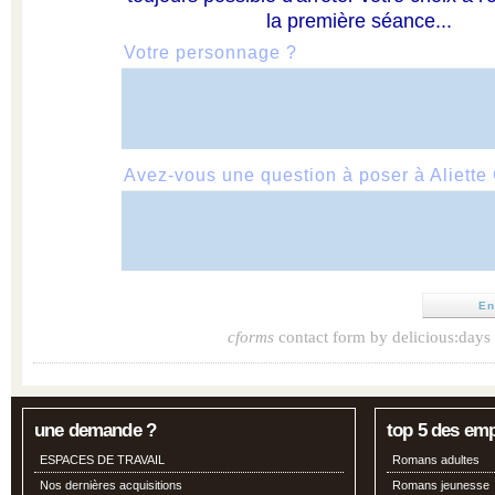
la première séance...
Votre personnage ?
Avez-vous une question à poser à Aliette 
cforms
contact form by delicious:days
une demande ?
top 5 des em
ESPACES DE TRAVAIL
Romans adultes
Nos dernières acquisitions
Romans jeunesse