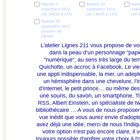
Samedi 7
Samedi 14
Same
septembre 2013
septembre 2013
sept
(de 14h30 à 17h)
(de 14h30 à 17h)
(de 
Samedi 28
septembre 2013
(à partir de
14h30)
L’atelier Lignes 211 vous propose de vo
dans la peau d’un personnage "papi
"numérique", au sens très large du te
Quichotte, un accroc à Facebook, Le vi
une appli indispensable, la mer, un adept
un hémisphère dans une chevelure, l’i
d’internet, le petit prince… ou même d
une souris, du savon, un smartphone, Tint
RSS, Albert Einstein, un spécialiste de tw
bibliothécaire … A vous de nous proposer 
vue inédit que vous aurez envie d’adopte
avez déjà une idée, merci de nous l'indique
votre option n'est pas encore claire, il 
toujours possible d'arrêter votre choix à l