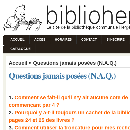
ACCUEIL
ACCÈS
HORAIRES
CONTACT
S'INSCRIRE
CATALOGUE
Accueil
» Questions jamais posées (N.A.Q.)
Questions jamais posées (N.A.Q.)
1.
Comment se fait-il qu’il n’y ait aucune cote d
commençant par 4 ?
2.
Pourquoi y a-t-il toujours un cachet de la bibl
pages 24 et 25 des livres ?
3.
Comment utiliser la troncature pour mes rech