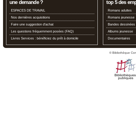
une demande ?
top 5 des em
ESPACES DE TRAVAIL
Romans adultes
Nos dernières acquisitions
Romans jeunesse
Faire une suggestion d'achat
Bandes dessinées
Les questions fréquemment posées (FAQ)
Albums jeunesse
Livres Services : bénéficiez du prêt à domicile
Documentaires
© Bibliothèque Co