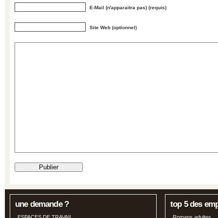
E-Mail (n'apparaitra pas) (requis)
Site Web (optionnel)
une demande ?
top 5 des em
ESPACES DE TRAVAIL
Romans adultes