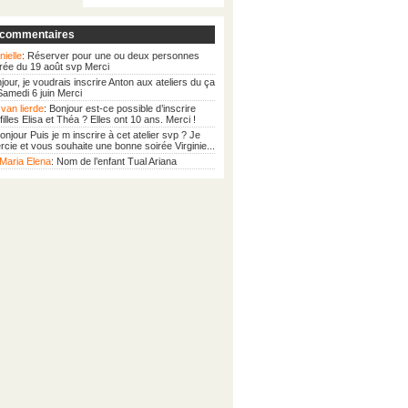
 commentaires
nielle
: Réserver pour une ou deux personnes
irée du 19 août svp Merci
njour, je voudrais inscrire Anton aux ateliers du ça
 Samedi 6 juin Merci
van lierde
: Bonjour est-ce possible d’inscrire
illes Elisa et Théa ? Elles ont 10 ans. Merci !
Bonjour Puis je m inscrire à cet atelier svp ? Je
cie et vous souhaite une bonne soirée Virginie...
Maria Elena
: Nom de l’enfant Tual Ariana