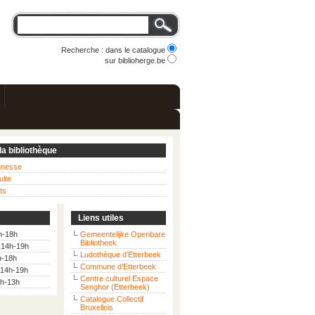
Recherche : dans le catalogue
sur biblioherge.be
la bibliothèque
eunesse
ulte
ts
Liens utiles
h-18h
Gemeentelijke Openbare
Bibliotheek
: 14h-19h
Ludothèque d’Etterbeek
h-18h
Commune d’Etterbeek
 14h-19h
Centre culturel Espace
9h-13h
Senghor (Etterbeek)
Catalogue Collectif
Bruxellois