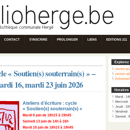
CONTACT
S'INSCRIRE
PROLONGER
LIENS
EDITIONS 211
Explorez 
section j
cle « Soutien(s) souterrain(s) » –
section ad
événemen
ardi 16, mardi 23 juin 2026
Horaires
Mardi : 14
Mercredi 
Ateliers d’écriture : cycle
Jeudi : 10
« Soutien(s) souterrain(s) »
Vendredi :
Mardi 9 juin de 18h15 à 19h45
Samedi : 
Samedi 13 juin de 14h à 16h
Mardi 16 juin de 18h15 à 19h45