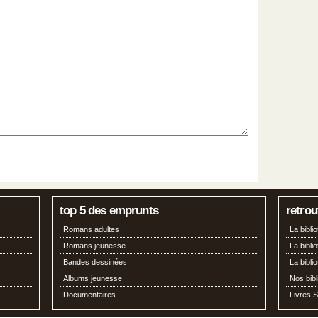
top 5 des emprunts
retrou
Romans adultes
La bibl
Romans jeunesse
La bibli
Bandes dessinées
La bibl
Albums jeunesse
Nos bib
Documentaires
Livres S