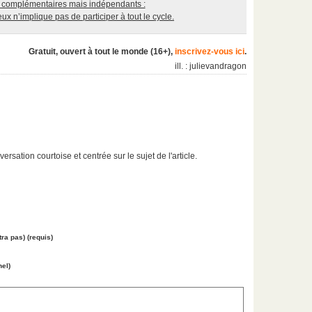
t complémentaires mais indépendants :
 eux n’implique pas de participer à tout le cycle.
Gratuit, ouvert à tout le monde (16+),
inscrivez-vous ici
.
ill. : julievandragon
ation courtoise et centrée sur le sujet de l'article.
tra pas) (requis)
nel)