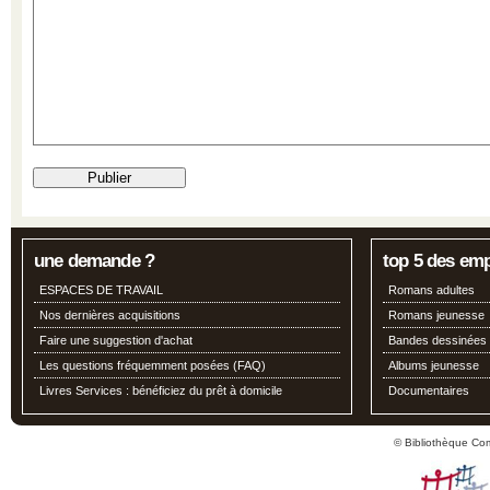
une demande ?
top 5 des em
ESPACES DE TRAVAIL
Romans adultes
Nos dernières acquisitions
Romans jeunesse
Faire une suggestion d'achat
Bandes dessinées
Les questions fréquemment posées (FAQ)
Albums jeunesse
Livres Services : bénéficiez du prêt à domicile
Documentaires
© Bibliothèque Co