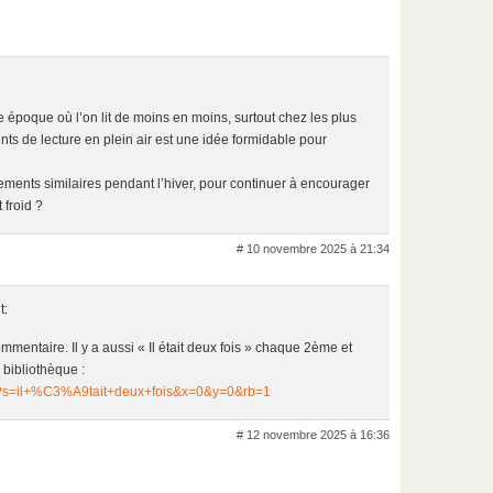
une époque où l’on lit de moins en moins, surtout chez les plus
s de lecture en plein air est une idée formidable pour
nements similaires pendant l’hiver, pour continuer à encourager
 froid ?
# 10 novembre 2025 à 21:34
t:
mmentaire. Il y a aussi « Il était deux fois » chaque 2ème et
bibliothèque :
e/?s=il+%C3%A9tait+deux+fois&x=0&y=0&rb=1
# 12 novembre 2025 à 16:36