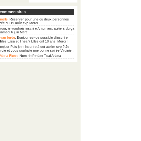
 commentaires
nielle
: Réserver pour une ou deux personnes
irée du 19 août svp Merci
njour, je voudrais inscrire Anton aux ateliers du ça
 Samedi 6 juin Merci
van lierde
: Bonjour est-ce possible d’inscrire
illes Elisa et Théa ? Elles ont 10 ans. Merci !
Bonjour Puis je m inscrire à cet atelier svp ? Je
cie et vous souhaite une bonne soirée Virginie...
Maria Elena
: Nom de l’enfant Tual Ariana