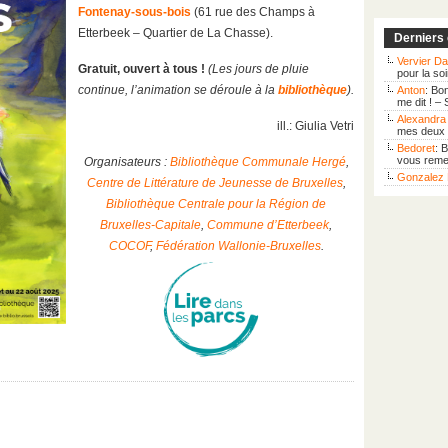
Fontenay-sous-bois
(61 rue des Champs à
Etterbeek – Quartier de La Chasse).
Derniers
Vervier Da
Gratuit, ouvert à tous !
(Les jours de pluie
pour la so
continue, l’animation se déroule à la
bibliothèque
).
Anton
: Bo
me dit ! –
Alexandra 
ill.: Giulia Vetri
mes deux f
Bedoret
: 
vous remer
Organisateurs :
Bibliothèque Communale Hergé
,
Gonzalez 
Centre de Littérature de Jeunesse de Bruxelles
,
Bibliothèque Centrale pour la Région de
Bruxelles-Capitale
,
Commune d’Etterbeek
,
COCOF
,
Fédération Wallonie-Bruxelles
.