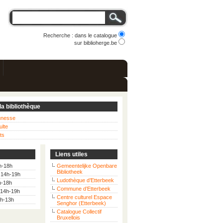
Recherche : dans le catalogue
sur biblioherge.be
la bibliothèque
eunesse
ulte
ts
Liens utiles
h-18h
Gemeentelijke Openbare
Bibliotheek
: 14h-19h
Ludothèque d’Etterbeek
h-18h
Commune d’Etterbeek
 14h-19h
Centre culturel Espace
9h-13h
Senghor (Etterbeek)
Catalogue Collectif
Bruxellois