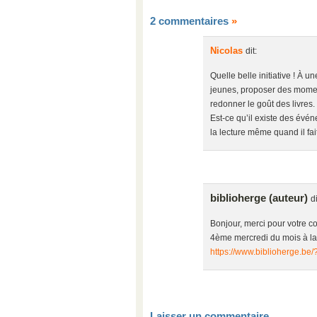
2 commentaires
»
Nicolas
dit:
Quelle belle initiative ! À 
jeunes, proposer des moment
redonner le goût des livres.
Est-ce qu’il existe des évé
la lecture même quand il fait
biblioherge (auteur)
di
Bonjour, merci pour votre co
4ème mercredi du mois à la 
https://www.biblioherge.b
Laisser un commentaire