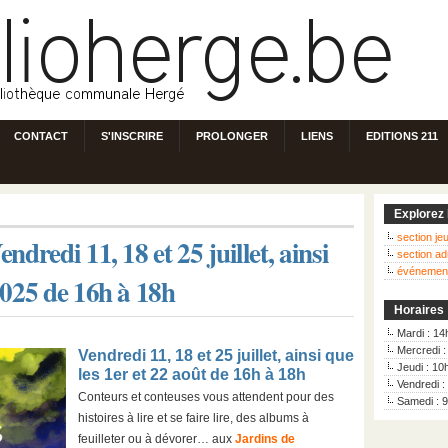
CONTACT
S'INSCRIRE
PROLONGER
LIENS
EDITIONS 211
Explorez 
section j
ndredi 11, 18 et 25 juillet, ainsi
section ad
événemen
 2025 de 16h à 18h
Horaires
Mardi : 14
Mercredi 
Vendredi 11, 18 et 25 juillet, ainsi que
Jeudi : 10
les 1er et 22 août de 16h à 18h
Vendredi :
Conteurs et conteuses vous attendent pour des
Samedi : 
histoires à lire et se faire lire, des albums à
feuilleter ou à dévorer… aux
Jardins de