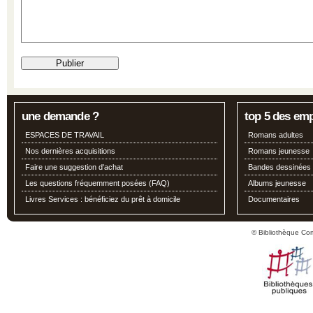
une demande ?
top 5 des em
ESPACES DE TRAVAIL
Romans adultes
Nos dernières acquisitions
Romans jeunesse
Faire une suggestion d'achat
Bandes dessinées
Les questions fréquemment posées (FAQ)
Albums jeunesse
Livres Services : bénéficiez du prêt à domicile
Documentaires
© Bibliothèque Co