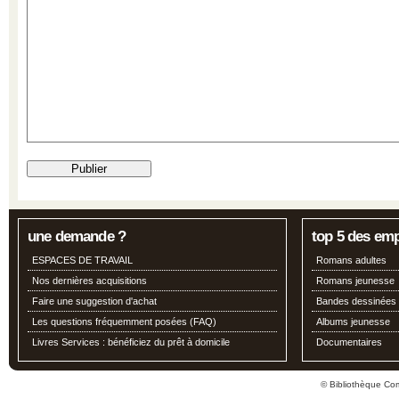
une demande ?
top 5 des em
ESPACES DE TRAVAIL
Romans adultes
Nos dernières acquisitions
Romans jeunesse
Faire une suggestion d'achat
Bandes dessinées
Les questions fréquemment posées (FAQ)
Albums jeunesse
Livres Services : bénéficiez du prêt à domicile
Documentaires
© Bibliothèque Co