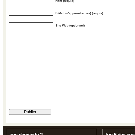
Nom (requis)
E-Mail (n'apparaitra pas) (requis)
Site Web (optionnel)
une demande ?
top 5 des em