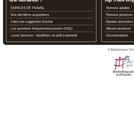
ESPACES DE TRAVAIL
Romans adultes
Nos dernières acquisitions
Romans jeunesse
Faire une suggestion d'achat
Bandes dessinées
Les questions fréquemment posées (FAQ)
Albums jeunesse
Livres Services : bénéficiez du prêt à domicile
Documentaires
© Bibliothèque Co