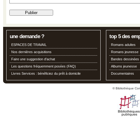
une demande ?
top 5 des em
ESPACES DE TRAVAIL
Romans adultes
Nos dernières acquisitions
Romans jeunesse
Faire une suggestion d'achat
Bandes dessinées
Les questions fréquemment posées (FAQ)
Albums jeunesse
Livres Services : bénéficiez du prêt à domicile
Documentaires
© Bibliothèque Co