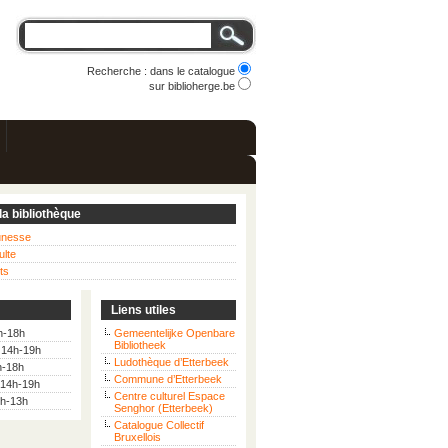
Recherche : dans le catalogue
sur biblioherge.be
la bibliothèque
eunesse
ulte
ts
Liens utiles
h-18h
Gemeentelijke Openbare
Bibliotheek
: 14h-19h
Ludothèque d’Etterbeek
h-18h
Commune d’Etterbeek
 14h-19h
Centre culturel Espace
9h-13h
Senghor (Etterbeek)
Catalogue Collectif
Bruxellois