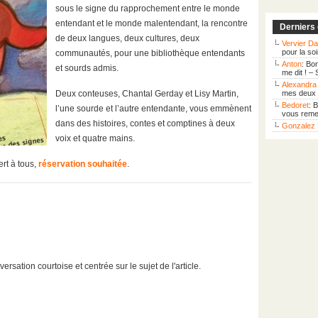
sous le signe du rapprochement entre le monde
entendant et le monde malentendant, la rencontre
Derniers
de deux langues, deux cultures, deux
Vervier Da
pour la so
communautés, pour une bibliothèque entendants
Anton
: Bo
et sourds admis.
me dit ! –
Alexandra 
Deux conteuses, Chantal Gerday et Lisy Martin,
mes deux f
Bedoret
: 
l’une sourde et l’autre entendante, vous emmènent
vous remer
dans des histoires, contes et comptines à deux
Gonzalez 
voix et quatre mains.
ert à tous,
réservation souhaitée
.
ation courtoise et centrée sur le sujet de l'article.