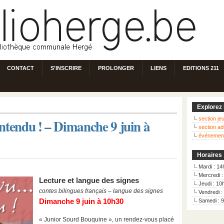
CONTACT
S'INSCRIRE
PROLONGER
LIENS
EDITIONS 211
Explorez 
section j
 entendu ! – Dimanche 9 juin à
section ad
événemen
Horaires
Mardi : 14
Mercredi 
Lecture et langue des signes
Jeudi : 10
contes bilingues français – langue des signes
Vendredi :
Dimanche 9 juin à 10h30
Samedi : 
« Junior Sourd Bouquine », un rendez-vous placé