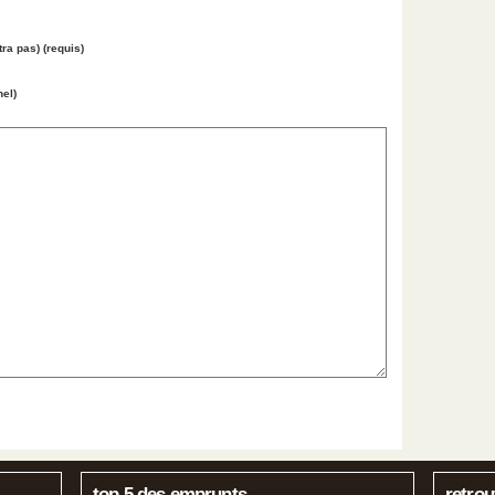
tra pas) (requis)
nel)
top 5 des emprunts
retrou