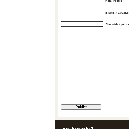
Nom (requis)
E-Mail (n'apparai
Site Web (option
une demande ?