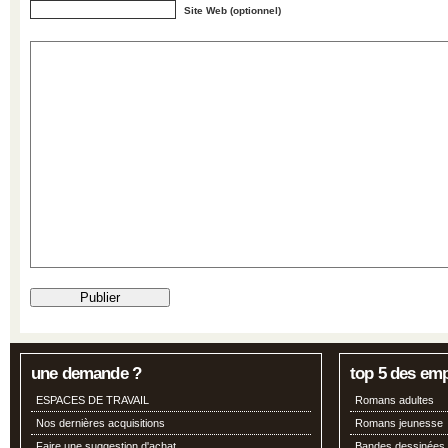
Site Web (optionnel)
une demande ?
top 5 des em
ESPACES DE TRAVAIL
Romans adultes
Nos dernières acquisitions
Romans jeunesse
Faire une suggestion d'achat
Bandes dessinées