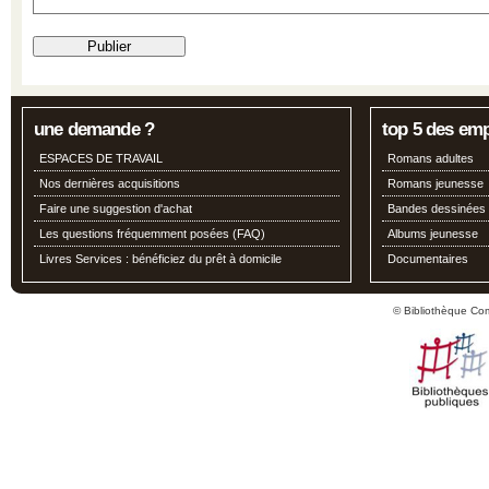
une demande ?
top 5 des em
ESPACES DE TRAVAIL
Romans adultes
Nos dernières acquisitions
Romans jeunesse
Faire une suggestion d'achat
Bandes dessinées
Les questions fréquemment posées (FAQ)
Albums jeunesse
Livres Services : bénéficiez du prêt à domicile
Documentaires
© Bibliothèque Co