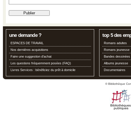
une demande ?
top 5 des em
ESPACES DE TRAVAIL
Romans adultes
Nos dernières acquisitions
Romans jeunesse
Faire une suggestion d'achat
Bandes dessinées
Les questions fréquemment posées (FAQ)
Albums jeunesse
Livres Services : bénéficiez du prêt à domicile
Documentaires
© Bibliothèque Co