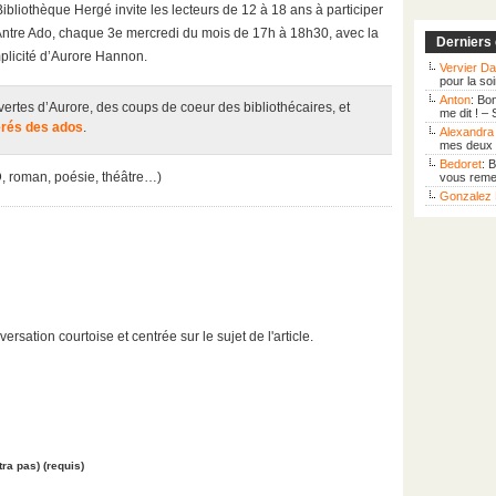
ibliothèque Hergé invite les lecteurs de 12 à 18 ans à participer
’Antre Ado, chaque 3e mercredi du mois de 17h à 18h30, avec la
Derniers
plicité d’Aurore Hannon.
Vervier Da
pour la so
Anton
: Bo
ertes d’Aurore, des coups de coeur des bibliothécaires, et
me dit ! –
érés des ados
.
Alexandra 
mes deux f
Bedoret
: 
D, roman, poésie, théâtre…)
vous remer
Gonzalez 
ation courtoise et centrée sur le sujet de l'article.
tra pas) (requis)