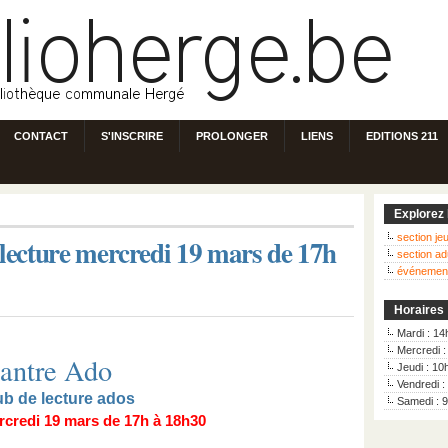
CONTACT
S'INSCRIRE
PROLONGER
LIENS
EDITIONS 211
Explorez 
section j
 lecture mercredi 19 mars de 17h
section ad
événemen
Horaires
Mardi : 14
Mercredi 
’antre Ado
Jeudi : 10
Vendredi :
ub de lecture ados
Samedi : 
rcredi 19 mars de 17h à 18h30