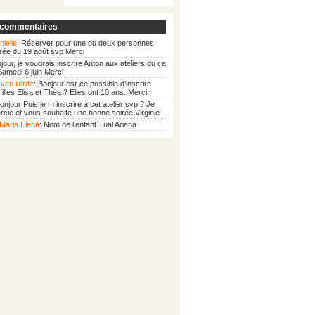
 commentaires
nielle
: Réserver pour une ou deux personnes
irée du 19 août svp Merci
njour, je voudrais inscrire Anton aux ateliers du ça
 Samedi 6 juin Merci
van lierde
: Bonjour est-ce possible d’inscrire
illes Elisa et Théa ? Elles ont 10 ans. Merci !
Bonjour Puis je m inscrire à cet atelier svp ? Je
cie et vous souhaite une bonne soirée Virginie...
Maria Elena
: Nom de l’enfant Tual Ariana