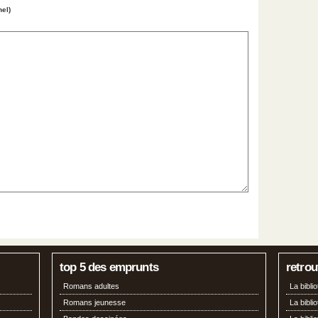
nel)
top 5 des emprunts
retrou
Romans adultes
La bibl
Romans jeunesse
La bibli