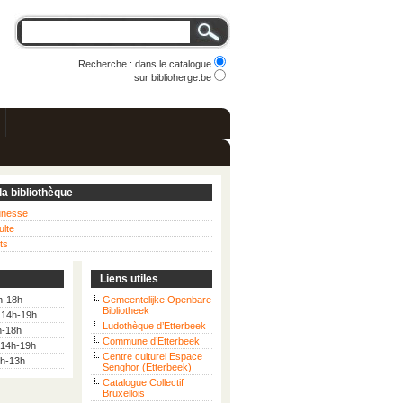
Recherche : dans le catalogue
sur biblioherge.be
la bibliothèque
eunesse
ulte
ts
Liens utiles
h-18h
Gemeentelijke Openbare
Bibliotheek
: 14h-19h
Ludothèque d’Etterbeek
h-18h
Commune d’Etterbeek
 14h-19h
Centre culturel Espace
9h-13h
Senghor (Etterbeek)
Catalogue Collectif
Bruxellois