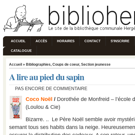
ACCUEIL
ACCÈS
HORAIRES
CONTACT
S'INSCRIRE
CATALOGUE
Accueil
»
Bibliographies
,
Coups de coeur
,
Section jeunesse
A lire au pied du sapin
PAS ENCORE DE COMMENTAIRE
Coco Noël
/
Dorothée de Monfreid – l’école d
(Loulou & Cie)
Bizarre. .. Le Père Noël semble avoir mystér
semant tous ses habits dans la neige. Heureusement