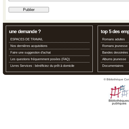
une demande ?
top 5 des em
ESPACES DE TRAVAIL
Romans adultes
Nos dernières acquisitions
Romans jeunesse
Faire une suggestion d'achat
Bandes dessinées
Les questions fréquemment posées (FAQ)
Albums jeunesse
Livres Services : bénéficiez du prêt à domicile
Documentaires
© Bibliothèque Co