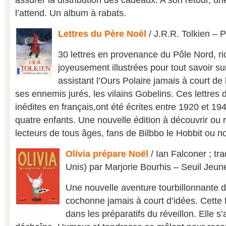
assurer la distribution des cadeaux. A son retour, une
l’attend. Un album à rabats.
Lettres du Père Noël
/ J.R.R. Tolkien – 
30 lettres en provenance du Pôle Nord, r
joyeusement illustrées pour tout savoir su
assistant l’Ours Polaire jamais à court de 
ses ennemis jurés, les vilains Gobelins. Ces lettres 
inédites en français,ont été écrites entre 1920 et 19
quatre enfants. Une nouvelle édition à découvrir ou 
lecteurs de tous âges, fans de Bilbbo le Hobbit ou n
Olivia prépare Noël
/ Ian Falconer ; tra
Unis) par Marjorie Bourhis – Seuil Jeu
Une nouvelle aventure tourbillonnante d’
cochonne jamais à court d’idées. Cette f
dans les préparatifs du réveillon. Elle s’a