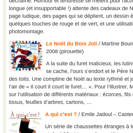
déchaîne. Humour et tendresse se mêlent pour raco
longue (et insupportable !) attente des cadeaux de 
page ludique, des pages qui se déplient, un dessin é
quelques touches de rouge et de vert, et une utilisat
photomontage.
Le Noël du Bois Joli
/ Martine Bour
2008 (pirouette)
A la suite du furet malicieux, les luti
se cache, l’ours s’endort et le Père
des toits. Une comptine de Noël au texte rythmé et 
l’air de « Il court il court le furet… ». Pour l’illustrer
sur l’utilisation de différents matériaux : écorces, fil
tissus, feuilles d’arbres, cartons, …
A
qui c’est ?
/ Emile Jadoul – Cast
Un série de chaussettes étranges à t