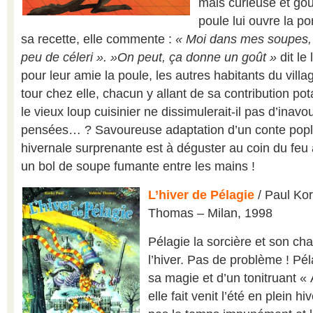
mais curieuse et go
poule lui ouvre la po
sa recette, elle commente :
« Moi dans mes soupes, j
peu de céleri ». »On peut, ça donne un goût »
dit le
pour leur amie la poule, les autres habitants du villag
tour chez elle, chacun y allant de sa contribution pot
le vieux loup cuisinier ne dissimulerait-il pas d’inavo
pensées… ? Savoureuse adaptation d’un conte poplul
hivernale surprenante est à déguster au coin du feu
un bol de soupe fumante entre les mains !
L’hiver de Pélagie
/ Paul Kork
Thomas – Milan, 1998
Pélagie la sorcière et son ch
l’hiver. Pas de problème ! Pél
sa magie et d’un tonitruant
elle fait venit l’été en plein h