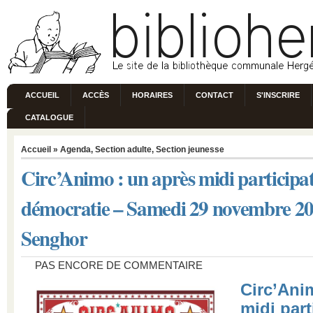
ACCUEIL
ACCÈS
HORAIRES
CONTACT
S'INSCRIRE
CATALOGUE
Accueil
»
Agenda
,
Section adulte
,
Section jeunesse
Circ’Animo : un après midi participati
démocratie – Samedi 29 novembre 20
Senghor
PAS ENCORE DE COMMENTAIRE
Circ’Ani
midi part