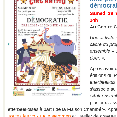
démocrat
Samedi 29 n
14h
Au Centre C
Une activité
cadre du proj
ensemble – 
doen ».
Après avoir c
éditions du
P
etterbeekois
s’associe au
/ Agir ensem
plusieurs ass
etterbeekoises à partir de la Maison Chambéry. Apr
Toutes les voix / Alle stemmen
et l’atelier de gravur