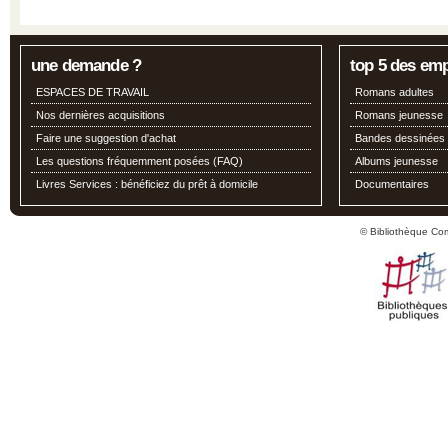
une demande ?
top 5 des em
ESPACES DE TRAVAIL
Romans adultes
Nos dernières acquisitions
Romans jeunesse
Faire une suggestion d'achat
Bandes dessinées
Les questions fréquemment posées (FAQ)
Albums jeunesse
Livres Services : bénéficiez du prêt à domicile
Documentaires
© Bibliothèque Co