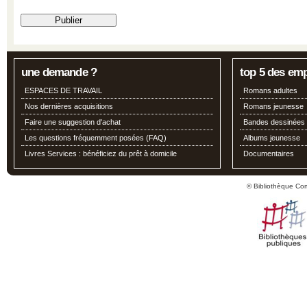
une demande ?
top 5 des em
ESPACES DE TRAVAIL
Romans adultes
Nos dernières acquisitions
Romans jeunesse
Faire une suggestion d'achat
Bandes dessinées
Les questions fréquemment posées (FAQ)
Albums jeunesse
Livres Services : bénéficiez du prêt à domicile
Documentaires
© Bibliothèque Co