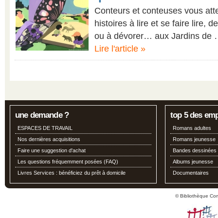
Conteurs et conteuses vous att
histoires à lire et se faire lire, 
ou à dévorer… aux Jardins de
Lire l'article »
une demande ?
top 5 des em
ESPACES DE TRAVAIL
Romans adultes
Nos dernières acquisitions
Romans jeunesse
Faire une suggestion d'achat
Bandes dessinées
Les questions fréquemment posées (FAQ)
Albums jeunesse
Livres Services : bénéficiez du prêt à domicile
Documentaires
© Bibliothèque Co